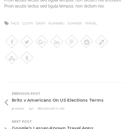
Proin iaculis lectus sed ligula tempus, non dictum nisi tincidunt.
Proin iaculis lectus sed ligula tempus, non dictum nisi.
TAGS:
CLOTH
DAIRY
PLANNING
SUMMER
TRAVEL
PREVIOUS POST
Brits v Americans On US Elections Terms
ADMIN
0
FEBRUARY 19, 2016
NEXT POST
Google’s Lesser-Known Travel Apps