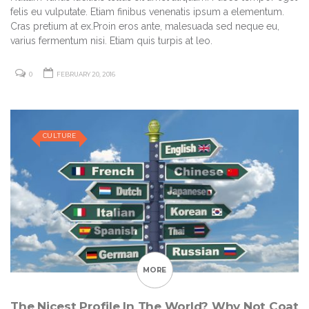
felis eu vulputate. Etiam finibus venenatis ipsum a elementum.
Cras pretium at ex.Proin eros ante, malesuada sed neque eu,
varius fermentum nisi. Etiam quis turpis at leo.
0
FEBRUARY 20, 2016
CULTURE
MORE
The Nicest Profile In The World? Why Not Coat