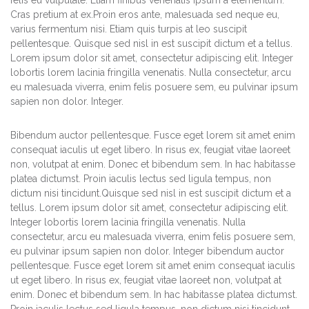
felis eu vulputate. Etiam finibus venenatis ipsum a elementum.
Cras pretium at ex.Proin eros ante, malesuada sed neque eu,
varius fermentum nisi. Etiam quis turpis at leo suscipit
pellentesque. Quisque sed nisl in est suscipit dictum et a tellus.
Lorem ipsum dolor sit amet, consectetur adipiscing elit. Integer
lobortis lorem lacinia fringilla venenatis. Nulla consectetur, arcu
eu malesuada viverra, enim felis posuere sem, eu pulvinar ipsum
sapien non dolor. Integer.
Bibendum auctor pellentesque. Fusce eget lorem sit amet enim
consequat iaculis ut eget libero. In risus ex, feugiat vitae laoreet
non, volutpat at enim. Donec et bibendum sem. In hac habitasse
platea dictumst. Proin iaculis lectus sed ligula tempus, non
dictum nisi tincidunt.Quisque sed nisl in est suscipit dictum et a
tellus. Lorem ipsum dolor sit amet, consectetur adipiscing elit.
Integer lobortis lorem lacinia fringilla venenatis. Nulla
consectetur, arcu eu malesuada viverra, enim felis posuere sem,
eu pulvinar ipsum sapien non dolor. Integer bibendum auctor
pellentesque. Fusce eget lorem sit amet enim consequat iaculis
ut eget libero. In risus ex, feugiat vitae laoreet non, volutpat at
enim. Donec et bibendum sem. In hac habitasse platea dictumst.