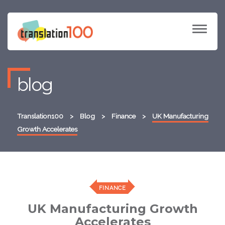
TOGG
NAVI
blog
Translation100
>
Blog
>
Finance
>
UK Manufacturing
Growth Accelerates
FINANCE
UK Manufacturing Growth
Accelerates